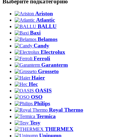
Выберите подкатегорию
Ariston
Atlantic
BALLU
Baxi
Belamos
Candy
Electrolux
Ferroli
Garanterm
Grosseto
Haier
Hec
OASIS
OSO
Philips
Royal Thermo
Termica
Tesy
THERMEX
Unipump