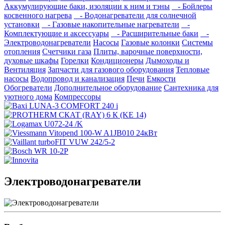
Аккумулирующие баки, изоляции к ним и тэны
- Бойлеры
косвенного нагрева
- Водонагреватели для солнечной
установки
- Газовые накопительные нагреватели
-
Комплектующие и аксессуары
- Расширительные баки
-
Электроводонагреватели
Насосы
Газовые колонки
Системы
отопления
Счетчики газа
Плиты, варочные поверхности,
духовые шкафы
Горелки
Кондиционеры
Дымоходы и
Вентиляция
Запчасти для газового оборудования
Тепловые
насосы
Водопровод и канализация
Печи
Емкости
Обогреватели
Дополнительное оборудование
Сантехника для
уютного дома
Компрессоры
Электроводонагреватели