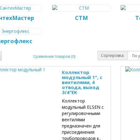
нтехМастер
СТМ
Т
нергофлекс
Сортировка:
Сравнение товаров (0)
Коллектор
модульный 1", с
вентилями, 4
отвода, выход
3/4"EK
Коллектор
модульный ELSEN с
регулировочными
вентилями
предназначен для
присоединения
трубопроводов к..