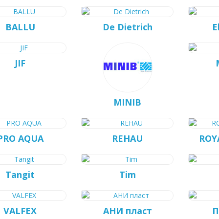
BALLU
De Dietrich
E
JIF
MINIB
PRO AQUA
REHAU
ROY
Tangit
Tim
VALFEX
АНИ пласт
П