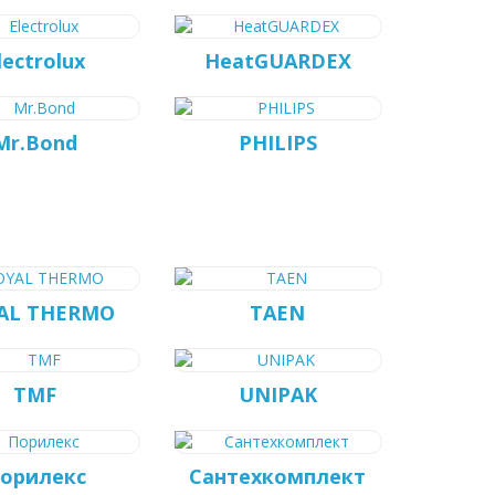
lectrolux
HeatGUARDEX
Mr.Bond
PHILIPS
AL THERMO
TAEN
TMF
UNIPAK
орилекс
Сантехкомплект