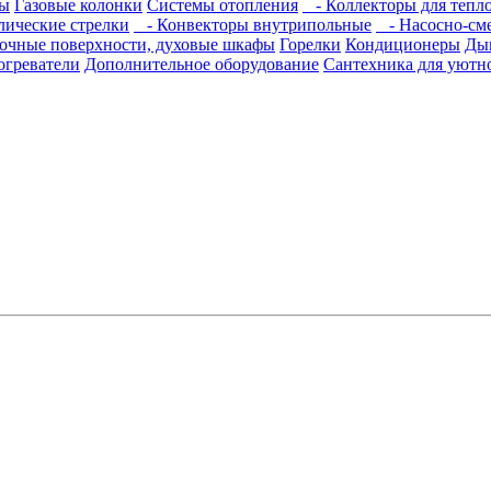
сы
Газовые колонки
Системы отопления
- Коллекторы для тепло
ические стрелки
- Конвекторы внутрипольные
- Насосно-сме
очные поверхности, духовые шкафы
Горелки
Кондиционеры
Ды
огреватели
Дополнительное оборудование
Сантехника для уютн