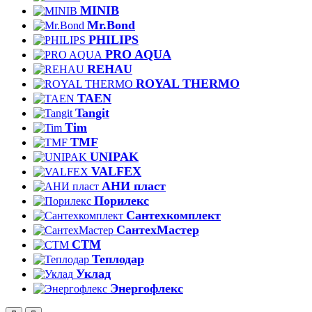
MINIB
Mr.Bond
PHILIPS
PRO AQUA
REHAU
ROYAL THERMO
TAEN
Tangit
Tim
TMF
UNIPAK
VALFEX
АНИ пласт
Порилекс
Сантехкомплект
СантехМастер
СТМ
Теплодар
Уклад
Энергофлекс