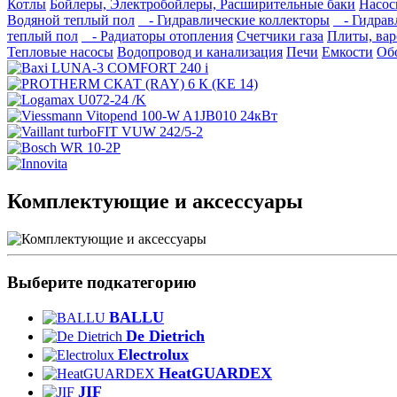
Котлы
Бойлеры, Электробойлеры, Расширительные баки
Насо
Водяной теплый пол
- Гидравлические коллекторы
- Гидравл
теплый пол
- Радиаторы отопления
Счетчики газа
Плиты, вар
Тепловые насосы
Водопровод и канализация
Печи
Емкости
Об
Комплектующие и аксессуары
Выберите подкатегорию
BALLU
De Dietrich
Electrolux
HeatGUARDEX
JIF